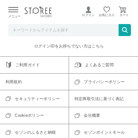
【熊本県での地震による影響について】
令和8年熊本地震に
よる配送遅延が発生しております。
ログイン
お気に入り
メニュー
ご指定のアイテムは取り扱い終了、またはただいま取り扱い
できないアイテムです。
トップへ戻る
ログインIDをお持ちでない方はこちら
ご利用ガイド
よくあるご質問
利用規約
プライバシーポリシー
セキュリティーポリシー
特定商取引法に基づく表記
Cookieポリシー
会社概要
セゾンのふるさと納税
セゾンポイントモール