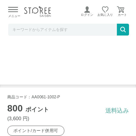
【熊本県での地震による影響について】
令和8年熊本地震に
よる配送遅延が発生しております。
ログイン
お気に入り
メニュー
おとべ創生
黒千石大豆 豆ごはんの素 150g×5袋
商品コード：AA0061-1002-P
800
ポイント
送料込み
(3,600
円
)
ポイント/カード併用可