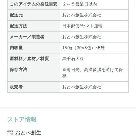
このアイテムの発送目安
２～５営業日以内
配送元
おとべ創生株式会社
配送方法
日本郵便/ヤマト運輸
メーカー／製造者
おとべ創生株式会社
内容量
150g（30×5包）×5袋
原材料／素材／材質
黒千石大豆
保存方法
直射日光、高温多湿を避けて保
存
販売者
おとべ創生株式会社
ストア情報
おとべ創生