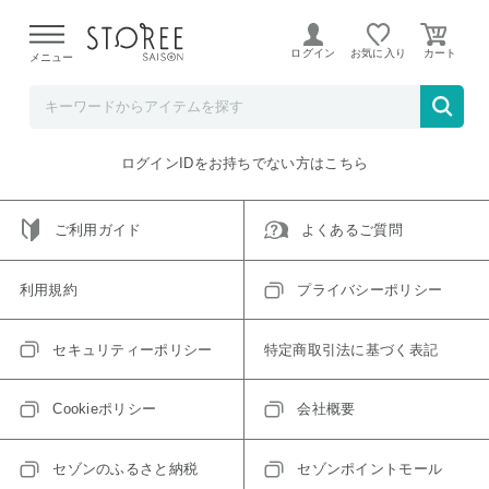
【熊本県での地震による影響について】
令和8年熊本地震に
よる配送遅延が発生しております。
ログイン
お気に入り
メニュー
ご指定のアイテムは取り扱い終了、またはただいま取り扱い
できないアイテムです。
トップへ戻る
ログインIDをお持ちでない方はこちら
ご利用ガイド
よくあるご質問
利用規約
プライバシーポリシー
セキュリティーポリシー
特定商取引法に基づく表記
Cookieポリシー
会社概要
セゾンのふるさと納税
セゾンポイントモール