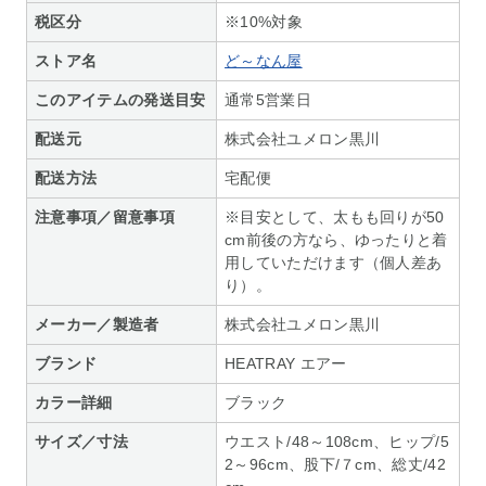
税区分
※10%対象
ストア名
ど～なん屋
このアイテムの発送目安
通常5営業日
配送元
株式会社ユメロン黒川
配送方法
宅配便
注意事項／留意事項
※目安として、太もも回りが50
cm前後の方なら、ゆったりと着
用していただけます（個人差あ
り）。
メーカー／製造者
株式会社ユメロン黒川
ブランド
HEATRAY エアー
カラー詳細
ブラック
サイズ／寸法
ウエスト/48～108cm、ヒップ/5
2～96cm、股下/７cm、総丈/42