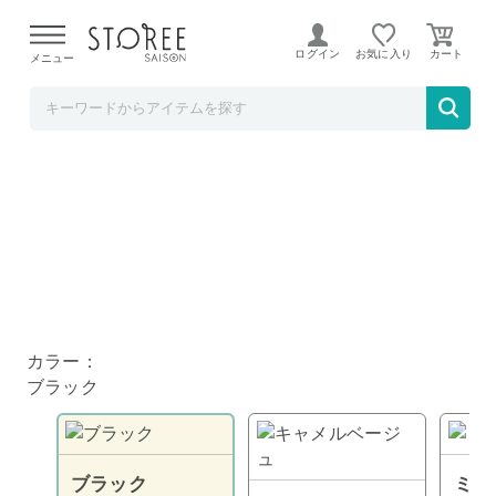
【熊本県での地震による影響について】
令和8年熊本地震に
よる配送遅延が発生しております。
ログイン
お気に入り
メニュー
ど～なん屋
蓄熱効果 洗えるかぼちゃパンツCQ ブラック
カラー：
ブラック
ブラック
ミン