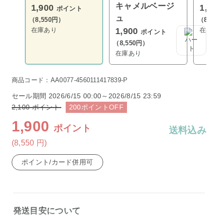
キャメルベージ
1,900
1,9
ポイント
ュ
（8,550円）
（8,5
在庫あり
在庫
1,900
ポイント
（8,550円）
在庫あり
商品コード：AA0077-4560111417839-P
セール期間
2026/6/15 00:00～2026/8/15 23:59
2,100
ポイント
200
ポイント
OFF
1,900
ポイント
送料込み
(8,550
円
)
ポイント/カード併用可
発送目安について