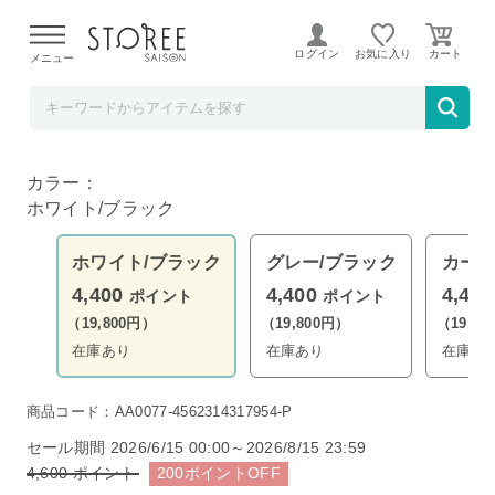
【熊本県での地震による影響について】
令和8年熊本地震に
よる配送遅延が発生しております。
ログイン
お気に入り
メニュー
ど～なん屋
N°33 Bowlerbag small ホワイト/ブラック
カラー：
ホワイト/ブラック
ホワイト/ブラック
グレー/ブラック
カーキ
4,400
4,400
4,40
ポイント
ポイント
（19,800円）
（19,800円）
（19,8
在庫あり
在庫あり
在庫あ
商品コード：AA0077-4562314317954-P
セール期間
2026/6/15 00:00～2026/8/15 23:59
4,600
ポイント
200
ポイント
OFF