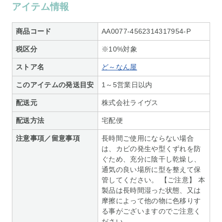
アイテム情報
商品コード
AA0077-4562314317954-P
税区分
※10%対象
ストア名
ど～なん屋
このアイテムの発送目安
1～5営業日以内
配送元
株式会社ライヴス
配送方法
宅配便
注意事項／留意事項
長時間ご使用にならない場合
は、カビの発生や型くずれを防
ぐため、充分に陰干し乾燥し、
通気の良い場所に型を整えて保
管してください。 【ご注意】 本
製品は長時間湿った状態、又は
摩擦によって他の物に色移りす
る事がございますのでご注意く
ださい。