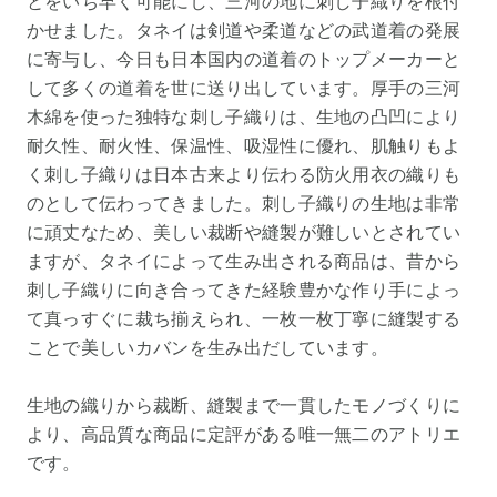
とをいち早く可能にし、三河の地に刺し子織りを根付
かせました。タネイは剣道や柔道などの武道着の発展
に寄与し、今日も日本国内の道着のトップメーカーと
して多くの道着を世に送り出しています。厚手の三河
木綿を使った独特な刺し子織りは、生地の凸凹により
耐久性、耐火性、保温性、吸湿性に優れ、肌触りもよ
く刺し子織りは日本古来より伝わる防火用衣の織りも
のとして伝わってきました。刺し子織りの生地は非常
に頑丈なため、美しい裁断や縫製が難しいとされてい
ますが、タネイによって生み出される商品は、昔から
刺し子織りに向き合ってきた経験豊かな作り手によっ
て真っすぐに裁ち揃えられ、一枚一枚丁寧に縫製する
ことで美しいカバンを生み出だしています。
生地の織りから裁断、縫製まで一貫したモノづくりに
より、高品質な商品に定評がある唯一無二のアトリエ
です。