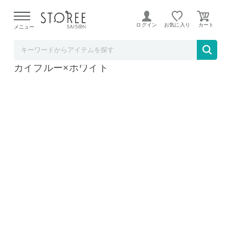
【熊本県での地震による影響について】
令和8年熊本地震に
よる配送遅延が発生しております。
ログイン
お気に入り
メニュー
ど～なん屋
PETiCO ペチコ M-サイズ ペットキャリー ス
カイブルー×ホワイト