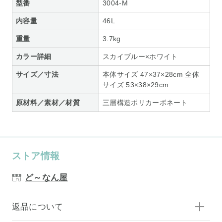
型番
3004-M
内容量
46L
重量
3.7kg
カラー詳細
スカイブルー×ホワイト
サイズ／寸法
本体サイズ 47×37×28cm 全体
サイズ 53×38×29cm
原材料／素材／材質
三層構造ポリカーボネート
ストア情報
ど～なん屋
返品について