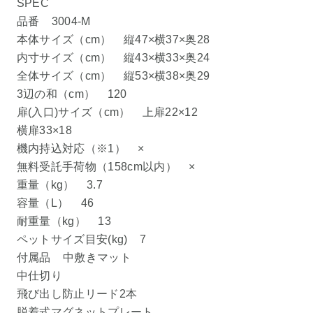
SPEC
品番 3004-M
本体サイズ（cm） 縦47×横37×奥28
内寸サイズ（cm） 縦43×横33×奥24
全体サイズ（cm） 縦53×横38×奥29
3辺の和（cm） 120
扉(入口)サイズ（cm） 上扉22×12
横扉33×18
機内持込対応（※1） ×
無料受託手荷物（158cm以内） ×
重量（kg） 3.7
容量（L） 46
耐重量（kg） 13
ペットサイズ目安(kg) 7
付属品 中敷きマット
中仕切り
飛び出し防止リード2本
脱着式マグネットプレート