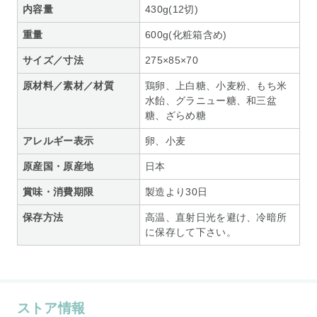
内容量
430g(12切)
重量
600g(化粧箱含め)
サイズ／寸法
275×85×70
原材料／素材／材質
鶏卵、上白糖、小麦粉、もち米
水飴、グラニュー糖、和三盆
糖、ざらめ糖
アレルギー表示
卵、小麦
原産国・原産地
日本
賞味・消費期限
製造より30日
保存方法
高温、直射日光を避け、冷暗所
に保存して下さい。
ストア情報