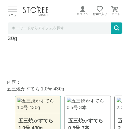
【熊本県での地震による影響について】
令和8年熊本地震に
よる配送遅延が発生しております。
ログイン
お気に入り
メニュー
ど～なん屋
須崎屋 和三盆糖 長崎 五三焼かすてら 1.0号 4
30g
内容：
五三焼かすてら 1.0号 430g
五三焼かすてら
五三焼かすてら
五三
1.0号 430g
0.5号 3本
2.0