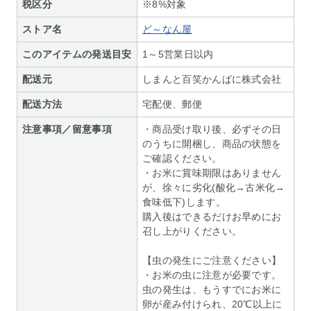
税区分
※8%対象
ストア名
ど～なん屋
このアイテムの発送目安
1～5営業日以内
配送元
しまんと百笑かんぱに株式会社
配送方法
宅配便、郵便
注意事項／留意事項
・商品受け取り後、必ずその日
のうちに開梱し、商品の状態を
ご確認ください。
・お米に賞味期限はありません
が、徐々に劣化(酸化→古米化→
食味低下)します。
購入後はできるだけお早めにお
召し上がりください。
【虫の発生にご注意ください】
・お米の虫に注意が必要です。
虫の発生は、もうすでにお米に
卵が産み付けられ、20℃以上に