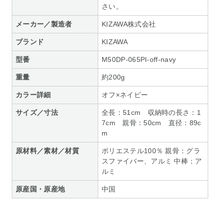
さい。
メーカー／製造者
KIZAWA株式会社
ブランド
KIZAWA
型番
M50DP-065PI-off-navy
重量
約200g
カラー詳細
オフ×ネイビー
サイズ／寸法
全長：51cm 収納時の長さ：1
7cm 親骨：50cm 直径：89c
m
原材料／素材／材質
ポリエステル100％ 親骨：グラ
スファイバー、アルミ 中棒：ア
ルミ
原産国・原産地
中国