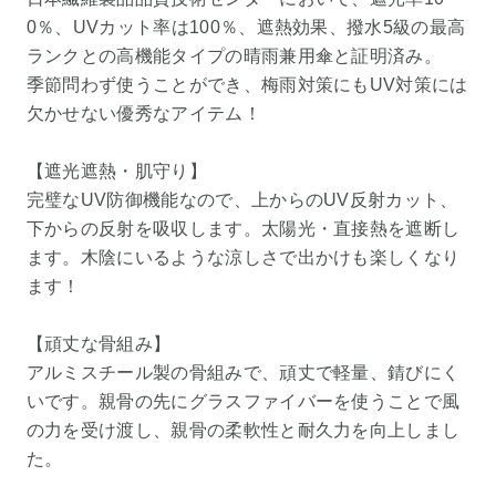
0％、UVカット率は100％、遮熱効果、撥水5級の最高
ランクとの高機能タイプの晴雨兼用傘と証明済み。
季節問わず使うことができ、梅雨対策にもUV対策には
欠かせない優秀なアイテム！
【遮光遮熱・肌守り】
完璧なUV防御機能なので、上からのUV反射カット、
下からの反射を吸収します。太陽光・直接熱を遮断し
ます。木陰にいるような涼しさで出かけも楽しくなり
ます！
【頑丈な骨組み】
アルミスチール製の骨組みで、頑丈で軽量、錆びにく
いです。親骨の先にグラスファイバーを使うことで風
の力を受け渡し、親骨の柔軟性と耐久力を向上しまし
た。