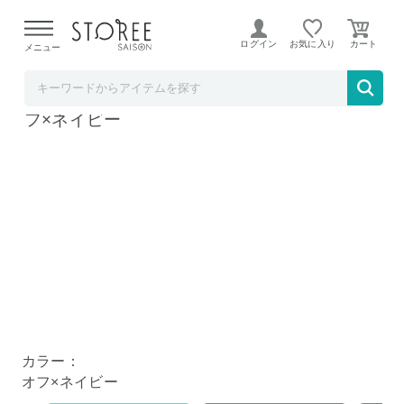
【熊本県での地震による影響について】
令和8年熊本地震に
よる配送遅延が発生しております。
ログイン
お気に入り
メニュー
ど～なん屋
わずか17cm コンパクトミニ完全遮光日傘 オ
フ×ネイビー
カラー：
オフ×ネイビー