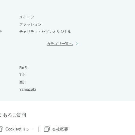
スイーツ
ファッション
券
チャリティ・セゾンオリジナル
カテゴリ一覧へ
ReFa
T-fal
西川
Yamazaki
くあるご質問
Cookieポリシー
会社概要