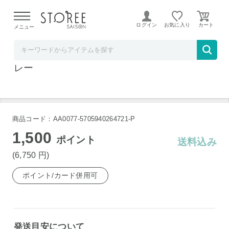
【熊本県での地震による影響について】
令和8年熊本地震に
よる配送遅延が発生しております。
ログイン
お気に入り
メニュー
ど～なん屋
テンピュール スリープマスク アイマスク グ
レー
商品コード：AA0077-5705940264721-P
1,500
ポイント
送料込み
(6,750
円
)
ポイント/カード併用可
発送目安について