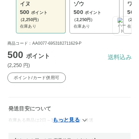
イヌ
ゾウ
ワニ
500
500
500
ポイント
ポイント
（2,250円）
（2,250円）
（2,2
在庫あり
在庫あり
在庫
商品コード：AA0077-6953182711629-P
500
ポイント
送料込み
(2,250
円
)
ポイント/カード併用可
発送目安について
在庫ある商品は2日～3日営業日以内に発送