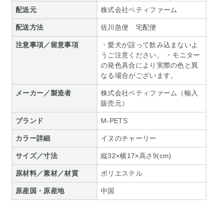
配送元
株式会社ペティファーム
配送方法
佐川急便 宅配便
注意事項／留意事項
・愛犬が誤って飲み込まないよ
うご注意ください。 ・モニター
の発色具合により実際の色と異
なる場合がございます。
メーカー／製造者
株式会社ペティファーム（輸入
販売元）
ブランド
M-PETS
カラー詳細
イヌのチャーリー
サイズ／寸法
縦32×横17×高さ9(cm)
原材料／素材／材質
ポリエステル
原産国・原産地
中国