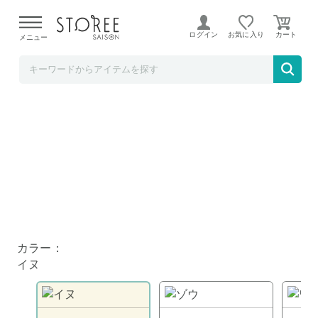
【熊本県での地震による影響について】
令和8年熊本地震に
よる配送遅延が発生しております。
ログイン
お気に入り
メニュー
ど～なん屋
M-PETS PLAYドッグトイ イヌのチャーリー
カラー：
イヌ