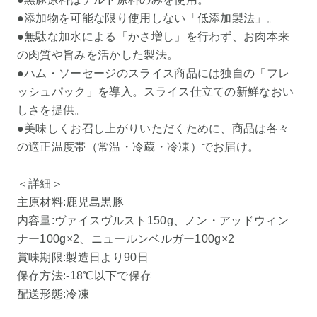
●添加物を可能な限り使用しない「低添加製法」。
●無駄な加水による「かさ増し」を行わず、お肉本来
の肉質や旨みを活かした製法。
●ハム・ソーセージのスライス商品には独自の「フレ
ッシュパック」を導入。スライス仕立ての新鮮なおい
しさを提供。
●美味しくお召し上がりいただくために、商品は各々
の適正温度帯（常温・冷蔵・冷凍）でお届け。
＜詳細＞
主原材料:鹿児島黒豚
内容量:ヴァイスヴルスト150g、ノン・アッドウィン
ナー100g×2、ニュールンベルガー100g×2
賞味期限:製造日より90日
保存方法:-18℃以下で保存
配送形態:冷凍