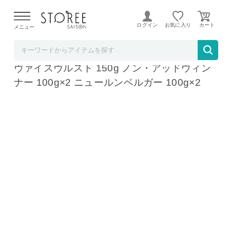
【熊本県での地震による影響について】
令和8年熊本地震に
よる配送遅延が発生しております。
ログイン
お気に入り
メニュー
ど～なん屋
鹿児島 黒豚ノン・アッドソーセージ詰合せ
ヴァイスヴルスト 150g ノン・アッドウィン
ナー 100g×2 ニュールンベルガー 100g×2