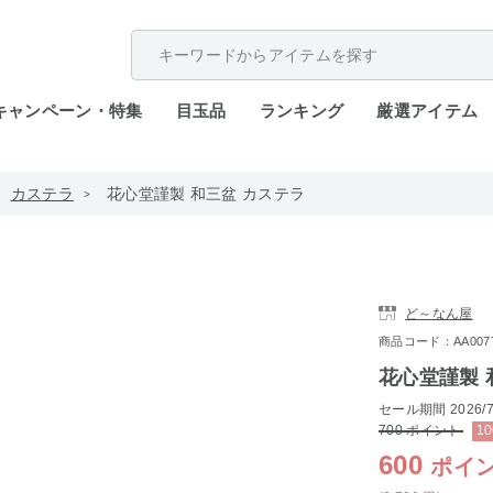
配送遅延が発生しております。
キャンペーン・特集
目玉品
ランキング
厳選アイテム
カステラ
花心堂謹製 和三盆 カステラ
ど～なん屋
商品コード：AA0077-
花心堂謹製 
セール期間
2026/7
700
ポイント
10
600
ポイ