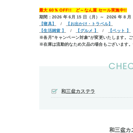
最大 60％ OFF!! ど～なん屋 セール実施中!!
期間：2026 年 6月 15 日（月）～ 2026 年 8 月
【寝具】
/
【お出かけ・トラベル】
【生活雑貨 】
/
【グルメ 】
/
【ペット 】
※各月"キャンペーン対象"が変更いたします。
※在庫は流動的なため欠品の場合もございます。
CHEC
和三盆カステラ
和三盆カ