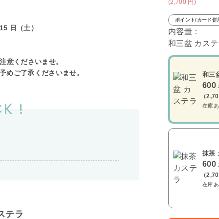
(2,700
円
)
ポイント/カード併
 15 日（土）
内容量：
和三盆 カステ
ご注意くださいませ。
予めご了承くださいませ。
和三
600
（2,7
K !
在庫あ
抹茶
600
（2,7
在庫あ
ステラ