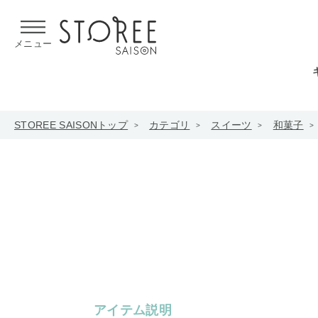
【熊本県での地震による影響について】
令和8年熊本地震による
メニュー
STOREE SAISONトップ
カテゴリ
スイーツ
和菓子
アイテム説明