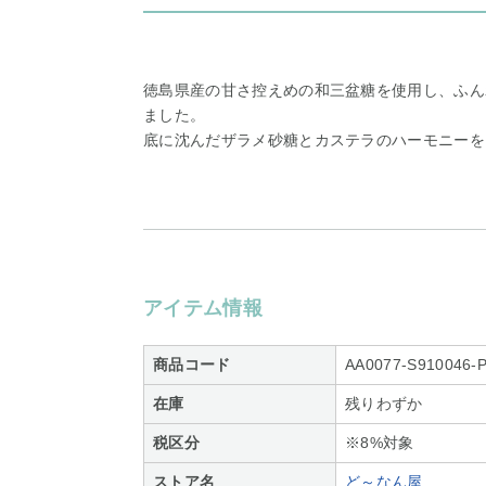
徳島県産の甘さ控えめの和三盆糖を使用し、ふん
ました。
底に沈んだザラメ砂糖とカステラのハーモニーを
アイテム情報
商品コード
AA0077-S910046-
在庫
残りわずか
税区分
※8%対象
ストア名
ど～なん屋