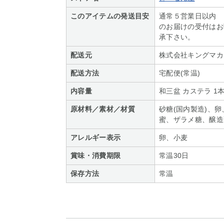
このアイテムの発送目安
通常５営業日以内 
のお届けの受付はお
承下さい。
配送元
株式会社キングマカデ
配送方法
宅配便(常温)
内容量
和三盆 カステラ 1
原材料／素材／材質
砂糖(国内製造)、
蜜、ザラメ糖、醸造
アレルギー表示
卵、小麦
賞味・消費期限
常温30日
保存方法
常温