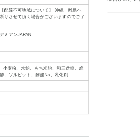
【配達不可地域について】 沖繩・離島へ
断りさせて頂く場合がございますのでご了
ミアンJAPAN
本
卵、小麦粉、水飴、もち米飴、和三盆糖、蜂
酢、ソルビット、酢酸Na、乳化剤