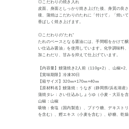
◎こだわりの焼き入れ
皮面、身面としっかり焼き上げた後、身質の良さ
後、蒲焼はこだわりのたれに「付けて」「焼いて
香ばしく焼き上げます。
◎こだわりの”たれ”
たれのベースとなる醤油には、手間暇をかけて醸
い仕込み醤油」を使用しています。化学調味料、
加こわだり、甘みを抑えて仕上げています。
【内容量】鰻蒲焼き2人前（110g×2）、山椒×2
【賞味期限】冷凍30日
【箱サイズ】320㎜×170㎜×40㎜
【原材料名】鰻蒲焼：うなぎ（静岡県/浜名湖産
蒲焼タレ：さい仕込みしょうゆ（小麦・大豆を含
山椒：山椒
吸物：食塩（国内製造）、ブドウ糖、デキストリ
を含む）、鰹エキス（小麦を含む）、砂糖、乾燥