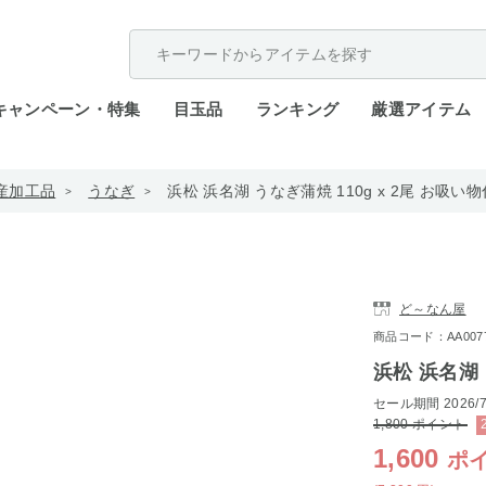
配送遅延が発生しております。
キャンペーン・特集
目玉品
ランキング
厳選アイテム
産加工品
うなぎ
浜松 浜名湖 うなぎ蒲焼 110g x 2尾 お吸い物
ど～なん屋
商品コード：AA0077-
浜松 浜名湖 
セール期間
2026/7
1,800
ポイント
1,600
ポ