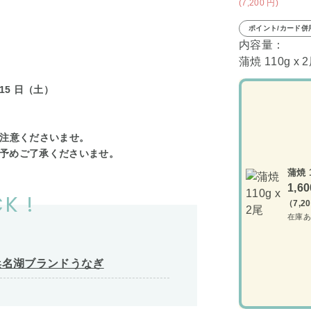
(7,200
円
)
ポイント/カード併
内容量：
蒲焼 110g x 
 15 日（土）
ご注意くださいませ。
予めご了承くださいませ。
蒲焼 1
1,6
K !
（7,2
在庫あ
浜名湖ブランドうなぎ