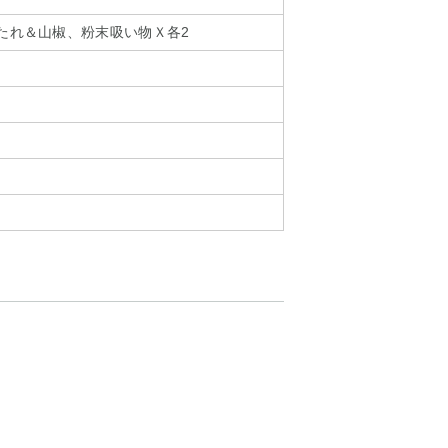
、たれ＆山椒、粉末吸い物Ｘ各2