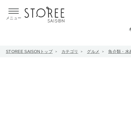
【熊本県での地震による影響について】
令和8年熊本地震による
メニュー
STOREE SAISONトップ
カテゴリ
グルメ
魚介類・水