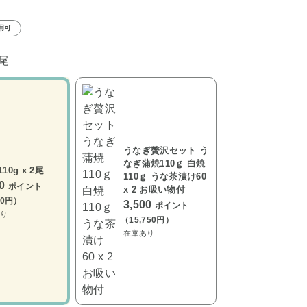
用可
2尾
うなぎ贅沢セット う
なぎ蒲焼110ｇ 白焼
10g x 2尾
110ｇ うな茶漬け60
00
ポイント
x 2 お吸い物付
00円）
3,500
ポイント
り
（15,750円）
在庫あり