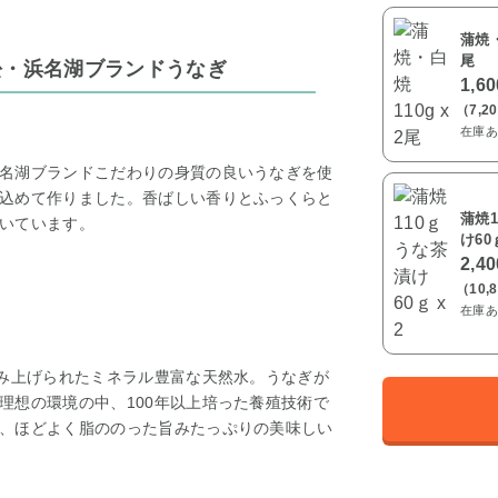
蒲焼・
尾
松・浜名湖ブランドうなぎ
1,6
（7,2
在庫あ
名湖ブランドこだわりの身質の良いうなぎを使
込めて作りました。香ばしい香りとふっくらと
蒲焼1
いています。
け60ｇ
2,4
（10,
在庫あ
くみ上げられたミネラル豊富な天然水。うなぎが
理想の環境の中、100年以上培った養殖技術で
、ほどよく脂ののった旨みたっぷりの美味しい