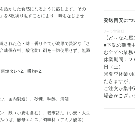
を活かした食感になるように蒸します。その
」を3度繰り返すことにより、味をなじませ、
発送目安につ
3～５営業日
【ど～なん屋
造された色・味・香り全てが濃厚で贅沢な「さ
■下記の期間
合成保存料、酸化防止剤を一切使用せず、無添
む全ての業務
休業期間：２
日（土）
、蒲焼タレ×2、吸物×2、
※夏季休業明
だきますが、
ご注文が集中
）
場合がござい
む、国内製造）、砂糖、味醂、清酒
ン、麩（小麦を含む）、粉末醤油（小麦・大豆
みつば、酵母エキス／調味料（アミノ酸等）