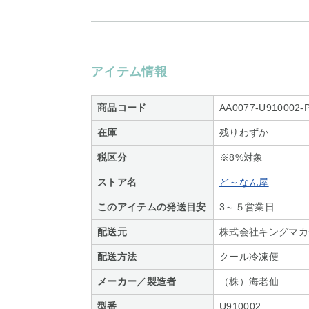
アイテム情報
商品コード
AA0077-U910002-
在庫
残りわずか
税区分
※8%対象
ストア名
ど～なん屋
このアイテムの発送目安
3～５営業日
配送元
株式会社キングマカデ
配送方法
クール冷凍便
メーカー／製造者
（株）海老仙
型番
U910002