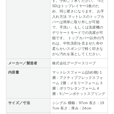
す。予めご了承ください。 *Sと
SDはトップレイヤー1枚のた
め、同じ硬さになります。 お手
入れ方法 マットレスのトップカ
バーは簡単に取り外しが可能
で、手洗い、もしくは洗濯機の
デリケートモードでの洗濯が可
能です。 トップカバー以外の汚
れは、中性洗剤を含ませた布や
柔らかいスポンジで軽く叩きな
がら汚れを落としてください。
メーカー／製造者
株式会社グーグースリープ
内容量
マットレスフォーム(詰め物) 1
層：アクティブフレックスフォ
ーム 2層：メモリーフォーム 3
層：ポリウレタンフォーム 4
層：5ゾーンポケットスプリング
サイズ／寸法
シングル 横幅：97cm 長さ：19
7cm 長さ：厚み：24cm