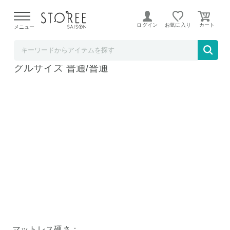
【熊本県での地震による影響について】
令和8年熊本地震に
よる配送遅延が発生しております。
ログイン
お気に入り
メニュー
ど～なん屋
gugu パーフェクトフィットマットレス シン
グルサイズ 普通/普通
マットレス硬さ：