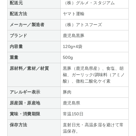
配送元
（株）グルメ・スタジアム
配送方法
ヤマト運輸
メーカー／製造者
（株）アトスフーズ
ブランド
鹿児島黒豚
内容量
120g×4袋
重量
500g
原材料／素材／材質
黒豚（鹿児島県産）、食塩、胡
椒、ガーリック/調味料（アミノ
酸）、微粒二酸化ケイ素
アレルギー表示
豚肉
原産国・原産地
鹿児島県
賞味・消費期限
常温150日
保存方法
直射日光・高温多湿を避けて常
温保存。