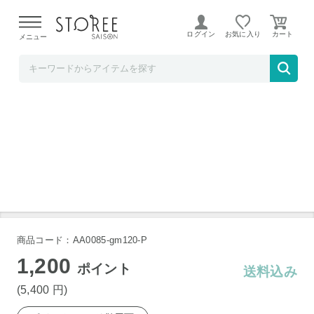
【熊本県での地震による影響について】
令和8年熊本地震に
よる配送遅延が発生しております。
ログイン
お気に入り
メニュー
グルメ・スタジアム
鹿児島黒豚 炭火焼 120g×4袋
商品コード：AA0085-gm120-P
1,200
ポイント
送料込み
(5,400
円
)