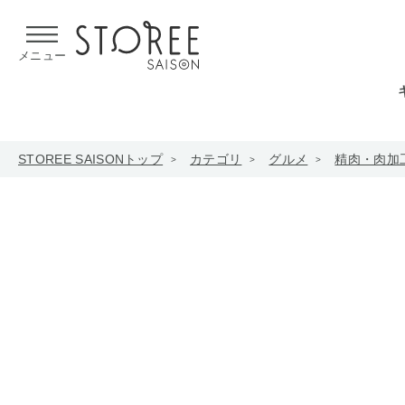
【熊本県での地震による影響について】
令和8年熊本地震による
メニュー
STOREE SAISONトップ
カテゴリ
グルメ
精肉・肉加