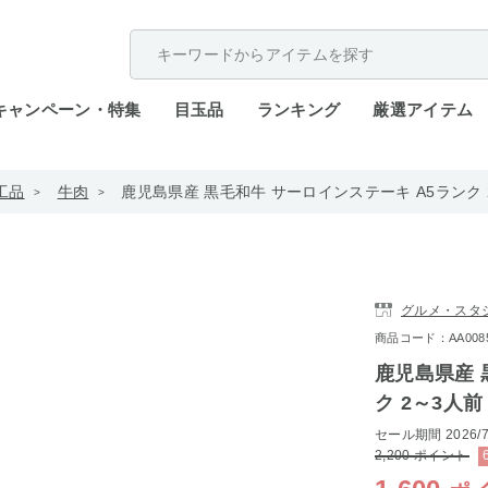
配送遅延が発生しております。
キャンペーン・特集
目玉品
ランキング
厳選アイテム
工品
牛肉
鹿児島県産 黒毛和牛 サーロインステーキ A5ランク 2～3
グルメ・スタ
商品コード：AA0085-
鹿児島県産 
ク 2～3人前 4
セール期間
2026/7
2,200
ポイント