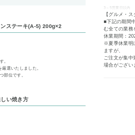
3～5営業日以内
【グルメ・ス
■下記の期間
ーキ(A-5) 200g×2
む全ての業務
休業期間：202
※夏季休業明
ますが、
ご注文が集中
す。
場合がござい
を厳選いたしました。
つ部位です。
味しい焼き方