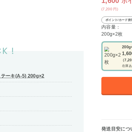
1,600
ポ
(7,200
円
)
ポイント/カード併
内容量：
200g×2枚
K !
200g
1,6
（7,2
在庫あ
(A-5) 200g×2
発送目安につ