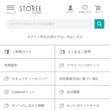
【熊本県での地震による影響について】
令和8年熊本地震に
よる配送遅延が発生しております。
ログイン
お気に入り
メニュー
ご指定のアイテムは取り扱い終了、またはただいま取り扱い
できないアイテムです。
トップへ戻る
ログインIDをお持ちでない方はこちら
ご利用ガイド
よくあるご質問
利用規約
プライバシーポリシー
セキュリティーポリシー
特定商取引法に基づく表記
Cookieポリシー
会社概要
セゾンのふるさと納税
セゾンポイントモール