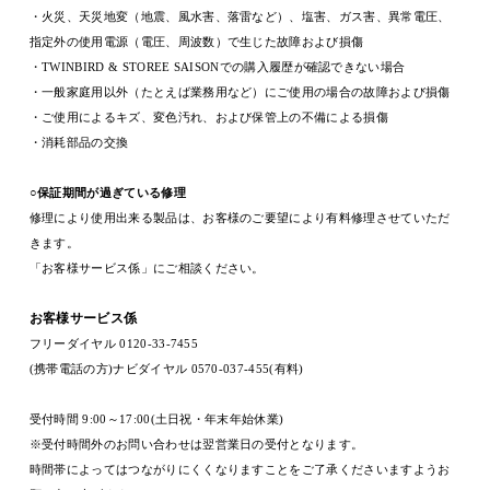
・火災、天災地変（地震、風水害、落雷など）、塩害、ガス害、異常電圧、
指定外の使用電源（電圧、周波数）で生じた故障および損傷
・TWINBIRD & STOREE SAISONでの購入履歴が確認できない場合
・一般家庭用以外（たとえば業務用など）にご使用の場合の故障および損傷
・ご使用によるキズ、変色汚れ、および保管上の不備による損傷
・消耗部品の交換
○保証期間が過ぎている修理
修理により使用出来る製品は、お客様のご要望により有料修理させていただ
きます。
「お客様サービス係」にご相談ください
。
お客様サービス係
フリーダイヤル
0120-33-7455
(
携帯電話の方
)
ナビダイヤル
0570-037-455(
有料
)
受付時間
9:00
～
17:00(
土日祝・年末年始休業
)
※
受付時間外のお問い合わせは翌営業日の受付となります。
時間帯によってはつながりにくくなりますことをご了承くださいますようお