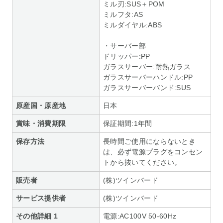
ミル刃:SUS＋POM
ミルフタ:AS
ミルダイヤル:ABS
・サーバー部
ドリッパー:PP
ガラスサーバー:耐熱ガラス
ガラスサーバーハンドル:PP
ガラスサーバーバンド:SUS
原産国・原産地
日本
賞味・消費期限
保証期間:1年間
保存方法
長時間ご使用にならないとき
は、必ず電源プラグをコンセン
トから抜いてください。
販売者
(株)ツインバード
サービス提供者
(株)ツインバード
その他詳細 1
電源:AC100V 50‐60Hz