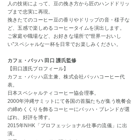
人の技術によって、豆の挽き方から匠のハンドドリッ
プまで忠実に再現。
挽きたてのコーヒー豆の香りやドリップの音・様子な
ど、五感で楽しめるコーヒータイムを演出します。
ご家庭や職場など、お好きな場所で“世界一おいし
い”スペシャルな一杯を日常でお楽しみください。
カフェ・バッハ 田口 護氏監修
【田口護氏プロフィール】
カフェ・バッハ店主兼、株式会社バッハコーヒー代
表。
日本スペシャルティコーヒー協会理事。
2000年沖縄サミットにて各国の首脳たちが集う晩餐会
の締めくくりを飾るコーヒーにバッハ・ブレンドが選
ばれ、好評を博す。
2015年NHK「プロフェッショナル仕事の流儀」に出
演。