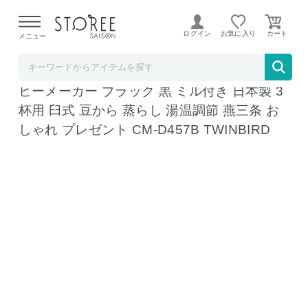
【熊本県での地震による影響について】
令和8年熊本地震に
よる配送遅延が発生しております。
ログイン
お気に入り
メニュー
TWINBIRD & STOREESAISON
ツインバード コーヒーメーカー 全自動コー
ヒーメーカー ブラック 黒 ミル付き 日本製 3
杯用 臼式 豆から 蒸らし 湯温調節 燕三条 お
しゃれ プレゼント CM-D457B TWINBIRD