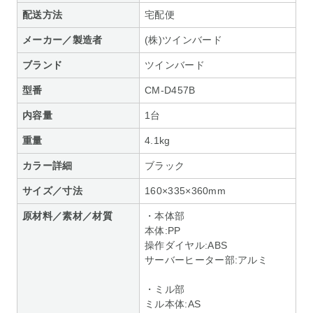
配送方法
宅配便
メーカー／製造者
(株)ツインバード
ブランド
ツインバード
型番
CM-D457B
内容量
1台
重量
4.1kg
カラー詳細
ブラック
サイズ／寸法
160×335×360mm
原材料／素材／材質
・本体部
本体:PP
操作ダイヤル:ABS
サーバーヒーター部:アルミ
・ミル部
ミル本体:AS