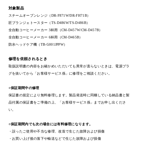
対象製品
スチームオーブンレンジ（
DR-F871W/DR-FH71B
）
匠ブランジェトースター（
TS-D486W/TS-D486B
）
全自動コーヒーメーカー
3
杯用（
CM-D457W/CM-D457B
）
全自動コーヒーメーカー
6
杯用（
CM-D465B
）
防水ヘッドケア機（
TB-G001JPPW
）
修理を依頼されるとき
取扱説明書の内容をお確かめいただいても異常が直らないときは、電源プラ
グを抜いてから「お客様サービス係」に修理をご相談ください。
○保証期間中の修理
保証書の規定により無料修理します。製品発送時に同梱している納品書と製
品付属の保証書をご準備の上、「お客様サービス係」までお申し出くださ
い。
○保証期間内でも次の場合には有料修理になります。
・誤ったご使用や不当な修理、改造で生じた故障および損傷
・お買い上げ後の落下や輸送などで生じた故障および損傷