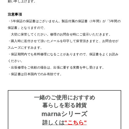
願い申し上げます。
注意事項
・
5
年保証の保証書はございません。製品付属の保証書（
1
年間）が「
5
年間の
保証書」となりますので、
大切に保管してください。修理のお問合せ時にご提示いただきます。
・購入時に送付させて頂いたメールを印字して保管頂きますと、お問合せが
スムーズにすすみます。
・保証期間内でも有料修理になることがありますので、保証書をよくお読み
ください。
・出張修理をご依頼の場合は、出張に要する実費を申し受けます。
・保証書は日本国内でのみ有効です。
一緒のご使用におすすめ
暮らしを彩る雑貨
marnaシリーズ
詳しくは
"こちら"