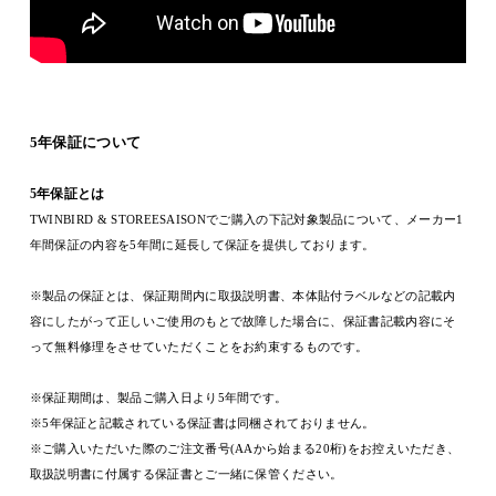
5
年保証について
5
年保証とは
TWINBIRD & STOREESAISON
でご購入の下記対象製品について、メーカー
1
年間保証の内容を
5
年間に延長して保証を提供しております。
※
製品の保証とは、保証期間内に取扱説明書、本体貼付ラベルなどの記載内
容にしたがって正しいご使用のもとで故障した場合に、保証書記載内容にそ
って無料修理をさせていただくことをお約束するものです。
※
保証期間は、製品ご購入日より
5
年間です。
※5
年保証と記載されている保証書は同梱されておりません。
※
ご購入いただいた際のご注文番号
(AA
から始まる
20
桁
)
をお控えいただき、
取扱説明書に付属する保証書とご一緒に保管ください。