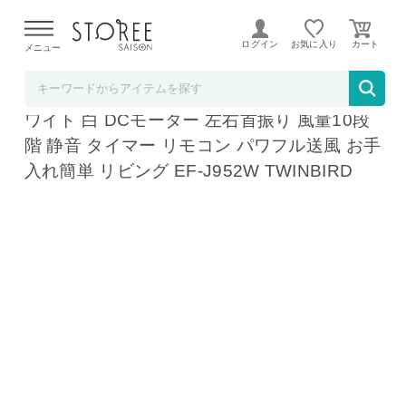
【熊本県での地震による影響について】
令和8年熊本地震に
よる配送遅延が発生しております。
ログイン
お気に入り
メニュー
TWINBIRD & STOREESAISON
ツインバード 扇風機 サーキュレーション ホ
ワイト 白 DCモーター 左右首振り 風量10段
階 静音 タイマー リモコン パワフル送風 お手
入れ簡単 リビング EF-J952W TWINBIRD