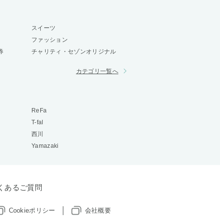
スイーツ
ファッション
券
チャリティ・セゾンオリジナル
カテゴリ一覧へ
ReFa
T-fal
西川
Yamazaki
くあるご質問
Cookieポリシー
会社概要