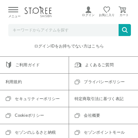
【熊本県での地震による影響について】
令和8年熊本地震に
よる配送遅延が発生しております。
ログイン
お気に入り
メニュー
ご指定のアイテムは取り扱い終了、またはただいま取り扱い
できないアイテムです。
トップへ戻る
ログインIDをお持ちでない方はこちら
ご利用ガイド
よくあるご質問
利用規約
プライバシーポリシー
セキュリティーポリシー
特定商取引法に基づく表記
Cookieポリシー
会社概要
セゾンのふるさと納税
セゾンポイントモール