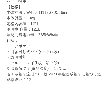
バー」採用。
【仕様】
本体寸法：W480×H1126×D586mm
本体質量：33kg
定格内容積：121L
冷凍室 容量：121L
年間消費電力量：365kWh/年
仕様：
・ドアポケット
・引き出し式バスケット(4段)
・急凍機能
・アルミトレイ(1枚・最上段)
冷凍負荷温度(食品温度)：-18℃以下
省エネ基準達成率(※新:2021年度達成基準に基づく達
成率※)：1.12