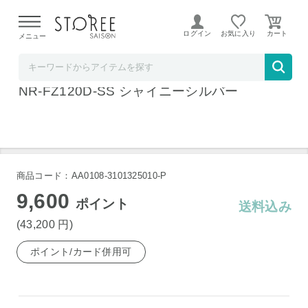
【熊本県での地震による影響について】
令和8年熊本地震に
よる配送遅延が発生しております。
ログイン
お気に入り
メニュー
ヤマダデンキSTOREE SAISON店
パナソニック 1ドア冷凍庫 ( 121L・右開き )
NR-FZ120D-SS シャイニーシルバー
商品コード：AA0108-3101325010-P
9,600
ポイント
送料込み
(43,200
円
)
ポイント/カード併用可