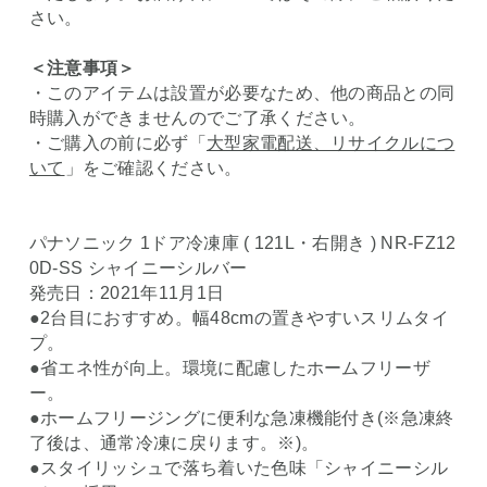
さい。
＜注意事項＞
・このアイテムは設置が必要なため、他の商品との同
時購入ができませんのでご了承ください。
・ご購入の前に必ず「
大型家電配送、リサイクルにつ
いて
」をご確認ください。
パナソニック 1ドア冷凍庫 ( 121L・右開き ) NR-FZ12
0D-SS シャイニーシルバー
発売日：2021年11月1日
●2台目におすすめ。幅48cmの置きやすいスリムタイ
プ。
●省エネ性が向上。環境に配慮したホームフリーザ
ー。
●ホームフリージングに便利な急凍機能付き(※急凍終
了後は、通常冷凍に戻ります。※)。
●スタイリッシュで落ち着いた色味「シャイニーシル