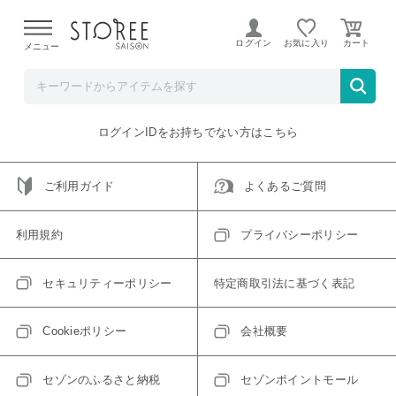
【熊本県での地震による影響について】
令和8年熊本地震に
よる配送遅延が発生しております。
ログイン
お気に入り
メニュー
ご指定のアイテムは取り扱い終了、またはただいま取り扱い
できないアイテムです。
トップへ戻る
ログインIDをお持ちでない方はこちら
ご利用ガイド
よくあるご質問
利用規約
プライバシーポリシー
セキュリティーポリシー
特定商取引法に基づく表記
Cookieポリシー
会社概要
セゾンのふるさと納税
セゾンポイントモール