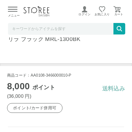
【熊本県での地震による影響について】
令和8年熊本地震に
よる配送遅延が発生しております。
ログイン
お気に入り
メニュー
ヤマダデンキSTOREE SAISON店
フジ医療器 シートマッサージャー R22 マイ
リラ ブラック MRL-1300BK
商品コード：AA0108-3466000010-P
8,000
ポイント
送料込み
(36,000
円
)
ポイント/カード併用可