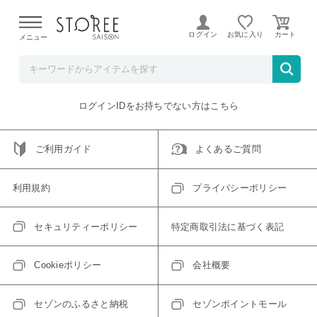
【熊本県での地震による影響について】
令和8年熊本地震に
よる配送遅延が発生しております。
ログイン
お気に入り
メニュー
ご指定のアイテムは取り扱い終了、またはただいま取り扱い
できないアイテムです。
トップへ戻る
ログインIDをお持ちでない方はこちら
ご利用ガイド
よくあるご質問
利用規約
プライバシーポリシー
セキュリティーポリシー
特定商取引法に基づく表記
Cookieポリシー
会社概要
セゾンのふるさと納税
セゾンポイントモール