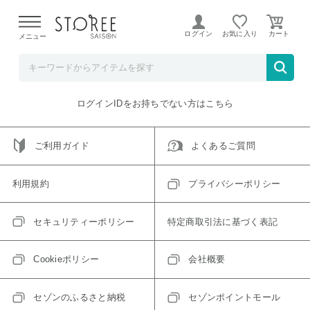
【熊本県での地震による影響について】
令和8年熊本地震に
よる配送遅延が発生しております。
ログイン
お気に入り
メニュー
ご指定のアイテムは取り扱い終了、またはただいま取り扱い
できないアイテムです。
トップへ戻る
ログインIDをお持ちでない方はこちら
ご利用ガイド
よくあるご質問
利用規約
プライバシーポリシー
セキュリティーポリシー
特定商取引法に基づく表記
Cookieポリシー
会社概要
セゾンのふるさと納税
セゾンポイントモール