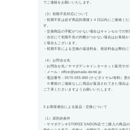
でご連絡をお願いいたします。
（3）初期不良対応について
・初期不良は必ず商品到着後１４日以内にご連絡くだ
す。
・交換商品の手配がつかない場合はキャンセルでの対
・当社にて初期不良の判断がつかない場合はお客様か
く場合もございます。
・初期不良による交換の返送料金、発送料金は弊社に
（4）お問合せ先
・お問合せ先／ヤマダデンキインターネット販売サポ
・メール：office@yamada-denki.jp
・電話番号：0570-055-880 (ナビダイヤル/有料）受付日
※事前のご連絡なしに商品が返送されてきた場合は
ご了承くださいますようお願いいたします。
3.お客様都合による返品・交換について
（1）原則的条件
・ヤマダデンキSTOREE SAISON店でご購入の