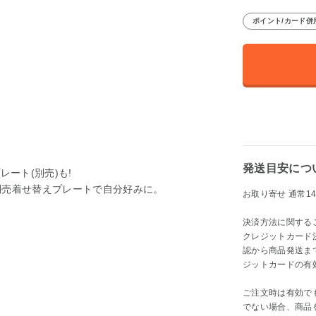
ポイント/カード併
発送目安につ
レート(別売)も!
別売着せ替えプレートで自分好みに。
お取り寄せ 通常14
決済方法に関する
クレジットカード
認から商品発送ま
ジットカードの有
ご注文時は有効で
でない場合、商品