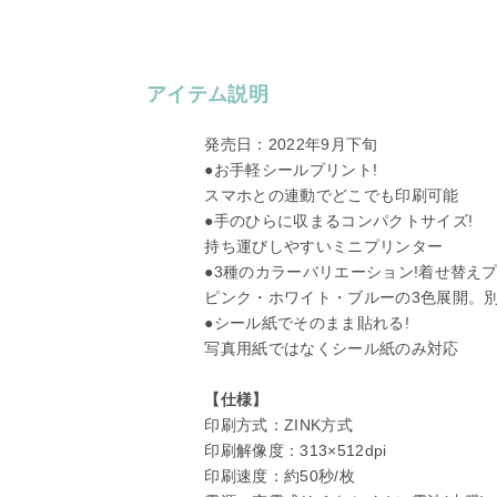
アイテム説明
発売日：2022年9月下旬
●お手軽シールプリント!
スマホとの連動でどこでも印刷可能
●手のひらに収まるコンパクトサイズ!
持ち運びしやすいミニプリンター
●3種のカラーバリエーション!着せ替えプ
ピンク・ホワイト・ブルーの3色展開。
●シール紙でそのまま貼れる!
写真用紙ではなくシール紙のみ対応
【仕様】
印刷方式：ZINK方式
印刷解像度：313×512dpi
印刷速度：約50秒/枚