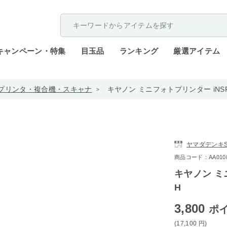
配送遅延が発生しております。
キャンペーン・特集
目玉品
ランキング
厳選アイテム
プリンタ・複合機・スキャナ
キヤノン ミニフォトプリンター iNSPiC
ヤマダデンキST
商品コード：AA0108-
キヤノン ミニ
H
3,800
ポ
(17,100
円
)