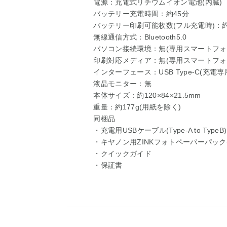
電源：充電式リチウムイオン電池(内臓)
バッテリー充電時間：約45分
バッテリー印刷可能枚数(フル充電時)：約
無線通信方式：Bluetooth5.0
パソコン接続環境：無(専用スマートフォ
印刷対応メディア：無(専用スマートフォ
インターフェース：USB Type-C(充電専
液晶モニター：無
本体サイズ：約120×84×21.5mm
重量：約177g(用紙を除く)
同梱品
・充電用USBケーブル(Type-A to TypeB)
・キヤノン用ZINKフォトペーパーパック(
・クイックガイド
・保証書