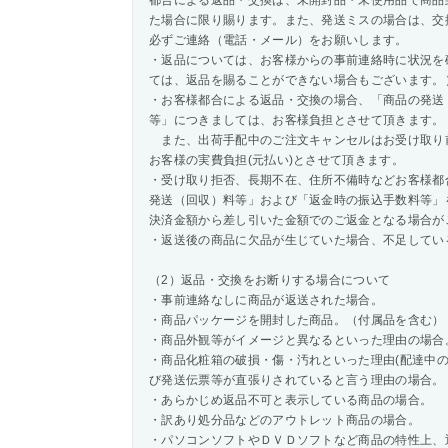
都合による返品・交換は、未開封品・未使用品で商品
た場合に限り賜ります。また、発送ミスの場合は、交
必ずご連絡（電話・メール）をお願いします。
・返品については、お客様からの事前連絡時に状況を
ては、返品を賜ることができない場合もございます。
・お客様都合による返品・交換の場合、「商品の発送
等」につきましては、お客様負担とさせて頂きます。
また、出荷手配中のご注文キャンセルはお受け取り
お客様の実費負担(元払い)とさせて頂きます。
・受け取り拒否、長期不在、住所不備時などお客様都
発送（回収）料等」および「返金時の振込手数料等」
決済金額から差し引いた金額でのご返金となる場合が
・返送後の商品に欠品が生じていた場合、不足してい
（2）返品・交換をお断りする場合について
・事前連絡なしに商品が返送された場合。
・商品パッケージを開封した商品。（付属品を含む）
・商品外観等がイメージと異なるといった理由の場合
・商品化粧箱の破損・傷・汚れといった理由(配達中
び発送伝票等が直張りされていると言う理由の場合。
・あらかじめ返品不可と表示している商品の場合。
・訳あり処分品などのアウトレット商品の場合。
・パソコンソフトやＤＶＤソフトなど商品の特性上、