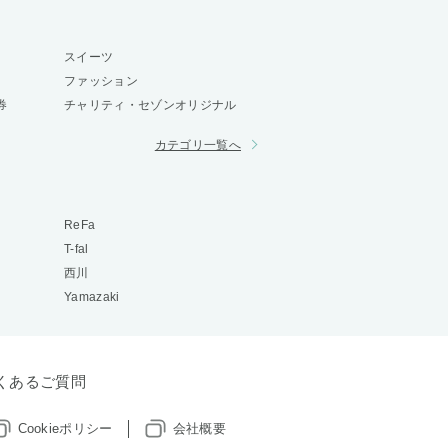
スイーツ
ファッション
券
チャリティ・セゾンオリジナル
カテゴリ一覧へ
ReFa
T-fal
西川
Yamazaki
くあるご質問
Cookieポリシー
会社概要