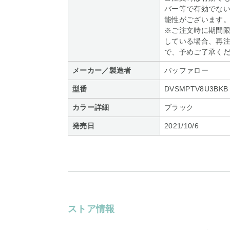
バー等で有効でな
能性がございます
※ご注文時に期間
している場合、再
で、予めご了承く
メーカー／製造者
バッファロー
型番
DVSMPTV8U3BKB
カラー詳細
ブラック
発売日
2021/10/6
ストア情報