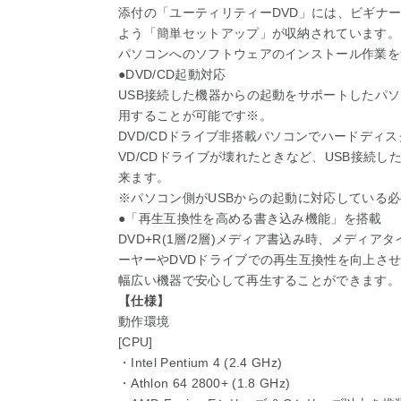
添付の「ユーティリティーDVD」には、ビギナ
よう「簡単セットアップ」が収納されています。
パソコンへのソフトウェアのインストール作業を
●DVD/CD起動対応
USB接続した機器からの起動をサポートしたパ
用することが可能です※。
DVD/CDドライブ非搭載パソコンでハードディ
VD/CDドライブが壊れたときなど、USB接続
来ます。
※パソコン側がUSBからの起動に対応している
●「再生互換性を高める書き込み機能」を搭載
DVD+R(1層/2層)メディア書込み時、メディアタ
ーヤーやDVDドライブでの再生互換性を向上さ
幅広い機器で安心して再生することができます。
【仕様】
動作環境
[CPU]
・Intel Pentium 4 (2.4 GHz)
・Athlon 64 2800+ (1.8 GHz)