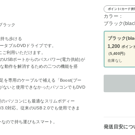
ポイント/カード併
カラー：
ブラック(blac
 ブラック
ブラック(blac
て持ち歩ける
ータブルDVDドライブです。
1,200
ポイン
にご利用いただけます。
（5,400円）
USBポートからのバスパワー(電力供給)が
在庫なし
定な動作を解消するための二つの機能を搭
を専用のケーブルで補える「Boost(ブー
がないと使用できなかったパソコンでもDVD
3.0対応、薄型のパソコンにも最適なスリムボディー
en1)/3.0対応。従来のUSB 2.0でも使用できま
ディーなので持ち運びもスマート。
発送目安につ