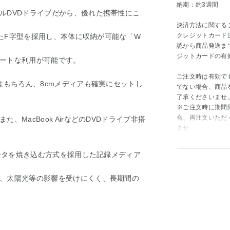
納期：約3週間
ルDVDドライブだから、優れた携帯性にこ
決済方法に関する
クレジットカード
したF字型を採用し、本体に収納が可能な「W
認から商品発送ま
ジットカードの有
ートな利用が可能です。
ご注文時は有効で
はもちろん、8cmメディアも確実にセットし
でない場合、商品
了承くださいませ
※ご注文時に期間
合、再注文いただ
MacBook AirなどのDVDドライブ非搭
ませ。
データを焼き込む方式を採用した記録メディア
、太陽光等の影響を受けにくく、長期間の