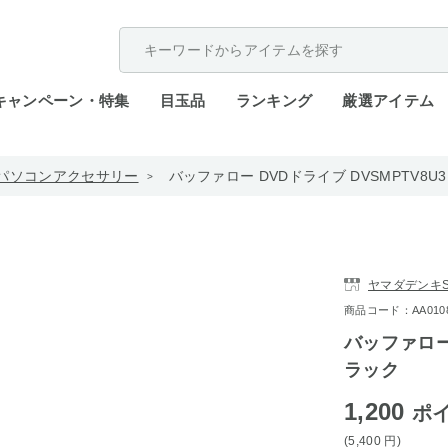
配送遅延が発生しております。
キャンペーン・特集
目玉品
ランキング
厳選アイテム
パソコンアクセサリー
バッファロー DVDドライブ DVSMPTV8U3
ヤマダデンキST
商品コード：AA0108-
バッファロー 
ラック
1,200
ポ
(5,400
円
)