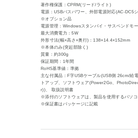
著作権保護：CPRM(リード/ライト)
電源：USBバスパワー、外部電源対応(AC-DC5
※オプション品
電源管理：Windowsスタンバイ・サスペンドモ
最大消費電力：5W
外形寸法(幅×高さ×奥行)：138×14.4×152mm
※本体のみ(突起部除く)
質量：約300g
保証期間：1年間
RoHS基準値：準拠
主な付属品：F字USBケーブル(USB側 26cm/給
トアップ、ソフトウェア(Power2Go、PhotoDirector
r))、 取扱説明書
※添付のソフトウェアは、製品を使用するパソコ
※保証書はパッケージに記載