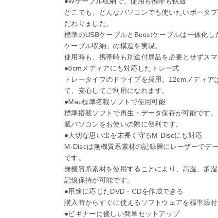
●Wケーブル収納で、使用も携帯も快適
どこでも、どんなパソコンでも使いたいポータブ
だわりました。
標準のUSBケーブルとBoostケーブルは一体化
ケーブル収納」の構造を実現。
使用時も、携帯時も別途付属品を必要とせずスマ
●8cmメディアにも対応したトレー式
トレータイプのドライブを採用。12cmメディア
て、安心してご利用になれます。
●Mac標準搭載ソフトで使用可能
標準搭載ソフトで再生・データ保存が可能です。また、
載パソコンをお使いの際に便利です。
●大切な思い出を末長く守るM-Discにも対応
M-Discは無機質系素材の記録層にレーザーで
です。
無機質系素材を使用することにより、高温、多湿
記憶保持が可能です。
●用途に応じたDVD・CDを作成できる
購入時からすぐに使えるソフトウェアを標準添付
●ビギナーに優しい簡単セットアップ