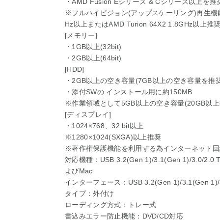
・AMD Fusion Eシリーズ & Cシリーズ以上を推
※フルハイビジョン(アップスケーリング)再生機能を使用
Hz以上またはAMD Turion 64X2 1.8GHz以上推
[メモリー]
・1GB以上(32bit)
・2GB以上(64bit)
[HDD]
・2GB以上の空き容量(7GB以上の空き容量を推奨
・添付SWの インストール用に約150MB
※作業領域として5GB以上の空き容量(20GB以上
[ディスプレイ]
・1024×768、32 bit以上
※1280×1024(SXGA)以上推奨
※著作権保護機能を利用する為インターネット回
対応機種：USB 3.2(Gen 1)/3.1(Gen 1)/3.0
よびMac
インターフェース：USB 3.2(Gen 1)/3.1(Gen 1)/3
タイプ：外付け
ローディング方式：トレー式
書込みエラー防止機能：DVD/CD対応