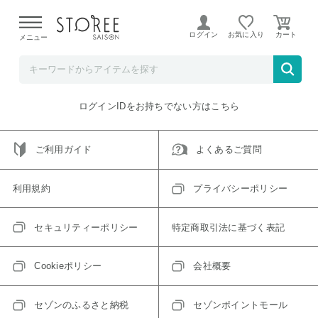
【熊本県での地震による影響について】
令和8年熊本地震に
よる配送遅延が発生しております。
ログイン
お気に入り
メニュー
ご指定のアイテムは取り扱い終了、またはただいま取り扱い
できないアイテムです。
トップへ戻る
ログインIDをお持ちでない方はこちら
ご利用ガイド
よくあるご質問
利用規約
プライバシーポリシー
セキュリティーポリシー
特定商取引法に基づく表記
Cookieポリシー
会社概要
セゾンのふるさと納税
セゾンポイントモール