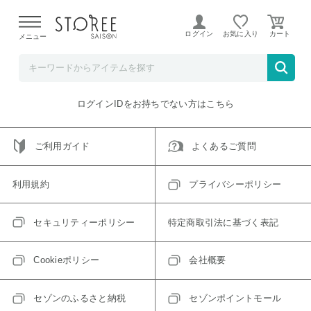
【熊本県での地震による影響について】
令和8年熊本地震に
よる配送遅延が発生しております。
ログイン
お気に入り
メニュー
ご指定のアイテムは取り扱い終了、またはただいま取り扱い
できないアイテムです。
トップへ戻る
ログインIDをお持ちでない方はこちら
ご利用ガイド
よくあるご質問
利用規約
プライバシーポリシー
セキュリティーポリシー
特定商取引法に基づく表記
Cookieポリシー
会社概要
セゾンのふるさと納税
セゾンポイントモール