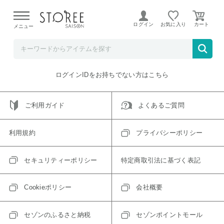
【熊本県での地震による影響について】
令和8年熊本地震に
よる配送遅延が発生しております。
ログイン
お気に入り
メニュー
ご指定のアイテムは取り扱い終了、またはただいま取り扱い
できないアイテムです。
トップへ戻る
ログインIDをお持ちでない方はこちら
ご利用ガイド
よくあるご質問
利用規約
プライバシーポリシー
セキュリティーポリシー
特定商取引法に基づく表記
Cookieポリシー
会社概要
セゾンのふるさと納税
セゾンポイントモール