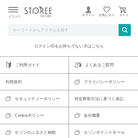
【熊本県での地震による影響について】
令和8年熊本地震に
よる配送遅延が発生しております。
ログイン
お気に入り
メニュー
ご指定のアイテムは取り扱い終了、またはただいま取り扱い
できないアイテムです。
トップへ戻る
ログインIDをお持ちでない方はこちら
ご利用ガイド
よくあるご質問
利用規約
プライバシーポリシー
セキュリティーポリシー
特定商取引法に基づく表記
Cookieポリシー
会社概要
セゾンのふるさと納税
セゾンポイントモール