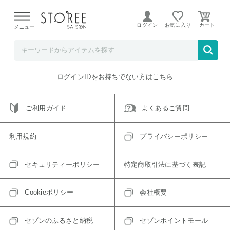
【熊本県での地震による影響について】
令和8年熊本地震に
よる配送遅延が発生しております。
ログイン
お気に入り
メニュー
ご指定のアイテムは取り扱い終了、またはただいま取り扱い
できないアイテムです。
トップへ戻る
ログインIDをお持ちでない方はこちら
ご利用ガイド
よくあるご質問
利用規約
プライバシーポリシー
セキュリティーポリシー
特定商取引法に基づく表記
Cookieポリシー
会社概要
セゾンのふるさと納税
セゾンポイントモール