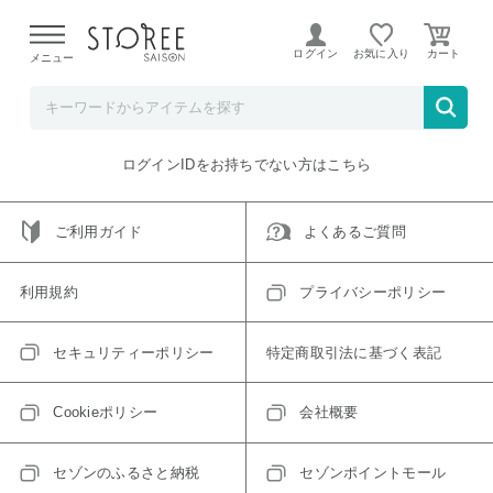
【熊本県での地震による影響について】
令和8年熊本地震に
よる配送遅延が発生しております。
ログイン
お気に入り
メニュー
ご指定のアイテムは取り扱い終了、またはただいま取り扱い
できないアイテムです。
トップへ戻る
ログインIDをお持ちでない方はこちら
ご利用ガイド
よくあるご質問
利用規約
プライバシーポリシー
セキュリティーポリシー
特定商取引法に基づく表記
Cookieポリシー
会社概要
セゾンのふるさと納税
セゾンポイントモール