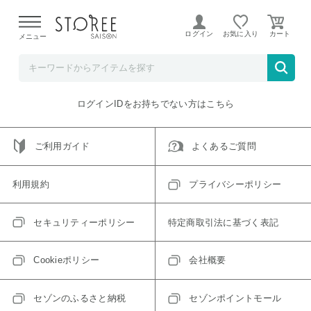
【熊本県での地震による影響について】
令和8年熊本地震に
よる配送遅延が発生しております。
ログイン
お気に入り
メニュー
ご指定のアイテムは取り扱い終了、またはただいま取り扱い
できないアイテムです。
トップへ戻る
ログインIDをお持ちでない方はこちら
ご利用ガイド
よくあるご質問
利用規約
プライバシーポリシー
セキュリティーポリシー
特定商取引法に基づく表記
Cookieポリシー
会社概要
セゾンのふるさと納税
セゾンポイントモール