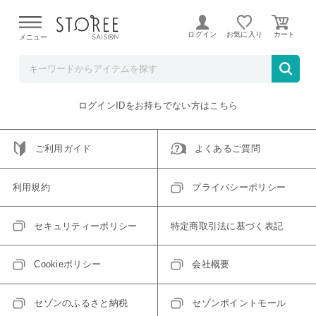
【熊本県での地震による影響について】
令和8年熊本地震に
よる配送遅延が発生しております。
ログイン
お気に入り
メニュー
ご指定のアイテムは取り扱い終了、またはただいま取り扱い
できないアイテムです。
トップへ戻る
ログインIDをお持ちでない方はこちら
ご利用ガイド
よくあるご質問
利用規約
プライバシーポリシー
セキュリティーポリシー
特定商取引法に基づく表記
Cookieポリシー
会社概要
セゾンのふるさと納税
セゾンポイントモール