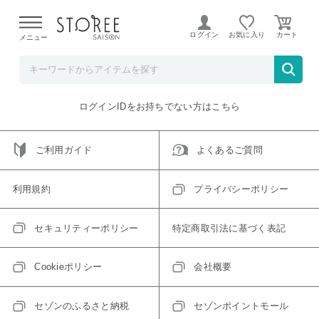
【熊本県での地震による影響について】
令和8年熊本地震に
よる配送遅延が発生しております。
ログイン
お気に入り
メニュー
ご指定のアイテムは取り扱い終了、またはただいま取り扱い
できないアイテムです。
トップへ戻る
ログインIDをお持ちでない方はこちら
ご利用ガイド
よくあるご質問
利用規約
プライバシーポリシー
セキュリティーポリシー
特定商取引法に基づく表記
Cookieポリシー
会社概要
セゾンのふるさと納税
セゾンポイントモール