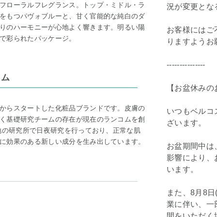
フローラルフレグランス。トップ・ミドル・ラ
況が変更とな
をもつパヴォブルーと、甘く官能的な純白のダ
りのハーモニーが心地よく響きます。明るい陽
お客様にはご
で彩られたパッケージ。
りますようお
---------------
コム
【お盆休みの
からスタートした化粧品ブランドです。皮膚の
いつもベルコ
く基礎研究チームの存在が現在のランコムを創
ざいます。
各地の研究所で日夜研究を行っており、正常な肌
に効果のある新しい成分を生み出しています。
お盆期間中は
影響により、
います。
また、8月8日
業に伴い、一
間をいただく