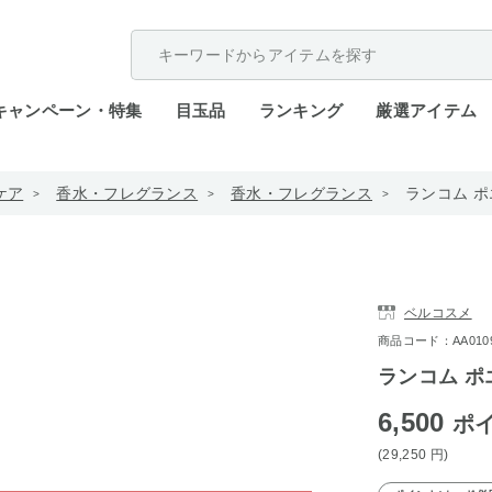
配送遅延が発生しております。
キャンペーン・特集
目玉品
ランキング
厳選アイテム
ケア
香水・フレグランス
香水・フレグランス
ランコム ポ
ベルコスメ
商品コード：AA0109-
ランコム ポ
6,500
ポ
(29,250
円
)