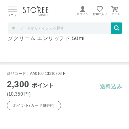
【熊本県での地震による影響について】
令和8年熊本地震に
よる配送遅延が発生しております。
ログイン
お気に入り
メニュー
ベルコスメ
資生堂 ベネフィアンス リンクル スムージン
グクリーム エンリッチド 50ml
商品コード：AA0109-13310703-P
2,300
ポイント
送料込み
(10,350
円
)
ポイント/カード併用可