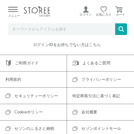
【熊本県での地震による影響について】
令和8年熊本地震に
よる配送遅延が発生しております。
ログイン
お気に入り
メニュー
ご指定のアイテムは取り扱い終了、またはただいま取り扱い
できないアイテムです。
トップへ戻る
ログインIDをお持ちでない方はこちら
ご利用ガイド
よくあるご質問
利用規約
プライバシーポリシー
セキュリティーポリシー
特定商取引法に基づく表記
Cookieポリシー
会社概要
セゾンのふるさと納税
セゾンポイントモール