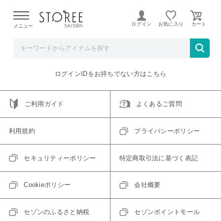
【熊本県での地震による影響について】
令和8年熊本地震に
よる配送遅延が発生しております。
ログイン
お気に入り
メニュー
ご指定のアイテムは取り扱い終了、またはただいま取り扱い
できないアイテムです。
トップへ戻る
ログインIDをお持ちでない方はこちら
ご利用ガイド
よくあるご質問
利用規約
プライバシーポリシー
セキュリティーポリシー
特定商取引法に基づく表記
Cookieポリシー
会社概要
セゾンのふるさと納税
セゾンポイントモール