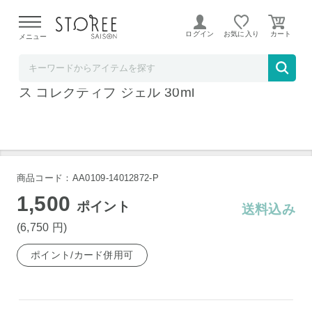
【熊本県での地震による影響について】
令和8年熊本地震に
よる配送遅延が発生しております。
ログイン
お気に入り
メニュー
ベルコスメ
クラランス カームエッセンシャル レッドネ
ス コレクティブ ジェル 30ml
商品コード：AA0109-14012872-P
1,500
ポイント
送料込み
(6,750
円
)
ポイント/カード併用可