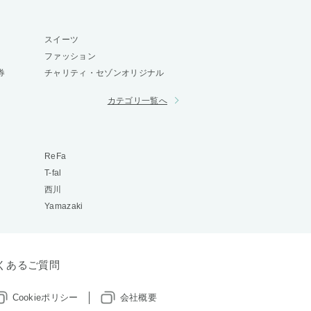
スイーツ
ファッション
券
チャリティ・セゾンオリジナル
カテゴリ一覧へ
ReFa
T-fal
西川
Yamazaki
くあるご質問
Cookieポリシー
会社概要