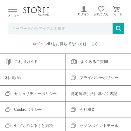
【熊本県での地震による影響について】
令和8年熊本地震に
よる配送遅延が発生しております。
ログイン
お気に入り
メニュー
ご指定のアイテムは取り扱い終了、またはただいま取り扱い
できないアイテムです。
トップへ戻る
ログインIDをお持ちでない方はこちら
ご利用ガイド
よくあるご質問
利用規約
プライバシーポリシー
セキュリティーポリシー
特定商取引法に基づく表記
Cookieポリシー
会社概要
セゾンのふるさと納税
セゾンポイントモール