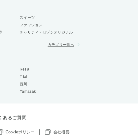
スイーツ
ファッション
券
チャリティ・セゾンオリジナル
カテゴリ一覧へ
ReFa
T-fal
西川
Yamazaki
くあるご質問
Cookieポリシー
会社概要