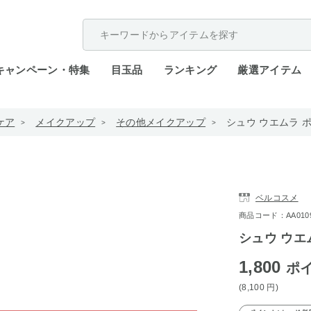
配送遅延が発生しております。
キャンペーン・特集
目玉品
ランキング
厳選アイテム
ケア
メイクアップ
その他メイクアップ
シュウ ウエムラ 
ベルコスメ
商品コード：AA0109-
シュウ ウエ
1,800
ポ
(8,100
円
)