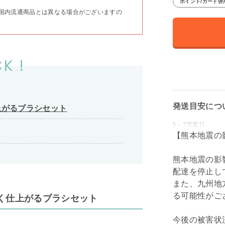
ポイント/カード併
国内流通商品とは異なる場合がございますの
K !
発送目安につ
上がるブラシセット
5～7営業日
【熊本地震の
熊本地震の影
配達を停止し
また、九州地
る可能性がご
く仕上がるブラシセット
今後の被害状