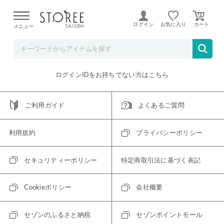
【熊本県での地震による影響について】
令和8年熊本地震に
よる配送遅延が発生しております。
ログイン
お気に入り
メニュー
ご指定のアイテムは取り扱い終了、またはただいま取り扱い
できないアイテムです。
トップへ戻る
ログインIDをお持ちでない方はこちら
ご利用ガイド
よくあるご質問
利用規約
プライバシーポリシー
セキュリティーポリシー
特定商取引法に基づく表記
Cookieポリシー
会社概要
セゾンのふるさと納税
セゾンポイントモール